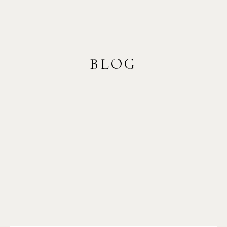
BLOG
5 conseils à suivre pour se préparer avant
un shooting photo
CONTINUE READING