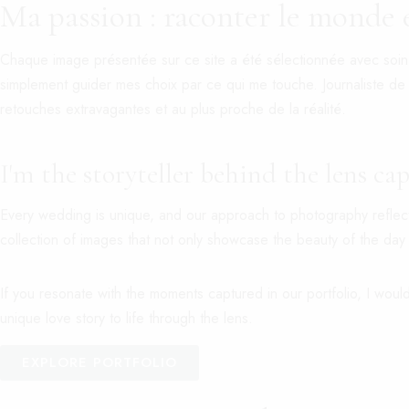
Ma passion : raconter le monde 
Accueil
Mes albums
Qui suis-je ?
M’écrire
Chaque image présentée sur ce site a été sélectionnée avec soin
VOS PRESETS GRATUITS
simplement guider mes choix par ce qui me touche.
Journaliste de
retouches extravagantes et au plus proche de la réalité.
+
Mon carnet de voyage
Tous mes projets
Blog
I'm the storyteller behind the lens c
Every wedding is unique, and our approach to photography reflects 
collection of images that not only showcase the beauty of the day 
If you resonate with the moments captured in our portfolio, I woul
unique love story to life through the lens.
EXPLORE PORTFOLIO