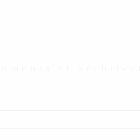
Mon carnet de voyage
To
uments et architec