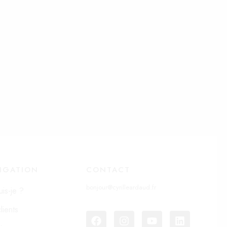
IGATION
CONTACT
bonjour@cyrilleardaud.fr
uis-je ?
lients