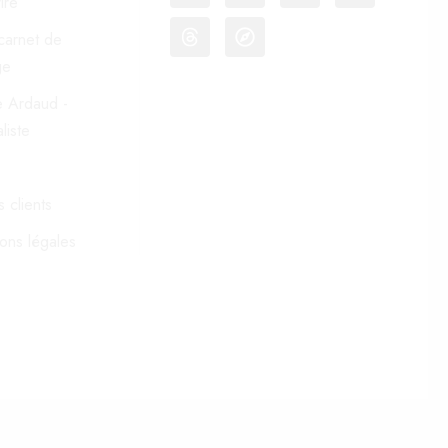
ire
carnet de
ge
le Ardaud -
liste
 clients
ons légales