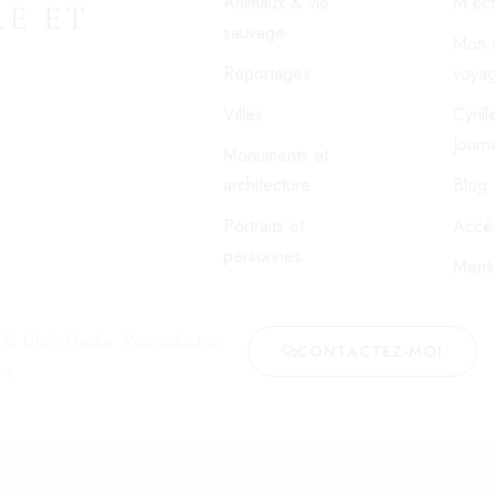
Animaux & vie
M'écr
E ET
sauvage
Mon 
Reportages
voya
Villes
Cyril
Journa
Monuments et
architecture
Blog
Portraits et
Accès
personnes
Menti
d & Litchi Media. Reproduction
CONTACTEZ-MOI
rs.