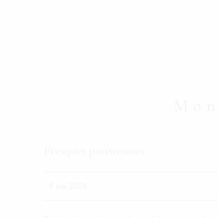
Accueil
Mes albums
Qui suis-je ?
M’écrire
Mon
Fresques parisiennes
09
MAI
9 mai 2026