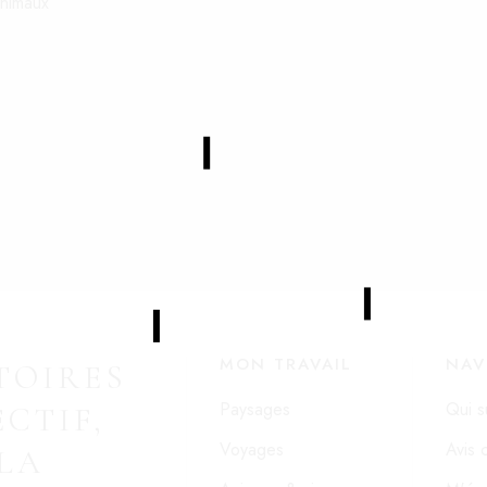
animaux
MON TRAVAIL
NAV
TOIRES
Paysages
Qui s
CTIF,
Voyages
Avis c
LA